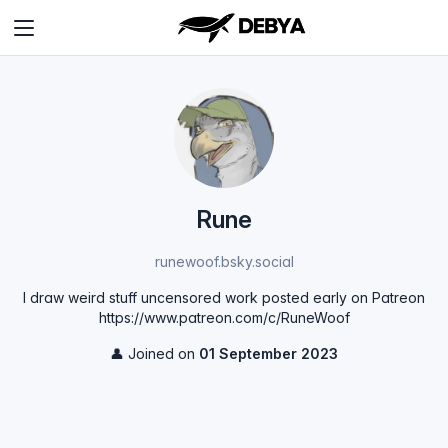
Rune
runewoof.bsky.social
I draw weird stuff uncensored work posted early on Patreon
https://www.patreon.com/c/RuneWoof
👤 Joined on
01 September 2023