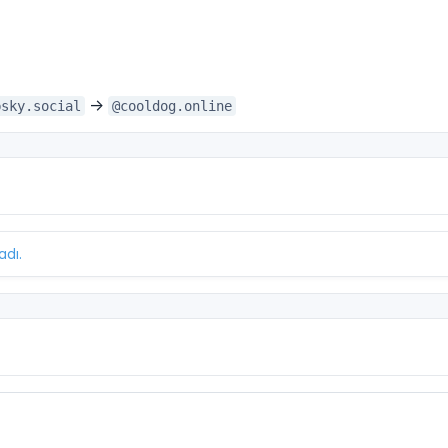
→
bsky.social
@cooldog.online
adı.