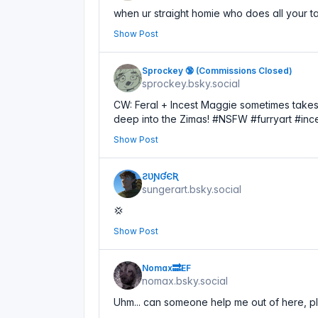
when ur straight homie who does all your ta
Show Post
Sprockey 🔞 (Commissions Closed)
sprockey.bsky.social
CW: Feral + Incest Maggie sometimes takes
deep into the Zimas! #NSFW #furryart #inc
Show Post
ƧƲƝƓЄƦ
sungerart.bsky.social
💢
Show Post
Nomax🔜EF
nomax.bsky.social
Uhm... can someone help me out of here, p