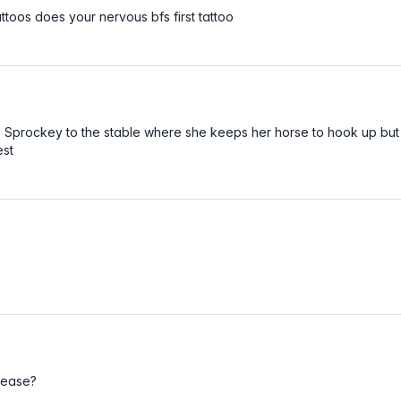
ttoos does your nervous bfs first tattoo
 Sprockey to the stable where she keeps her horse to hook up but 
est
lease?