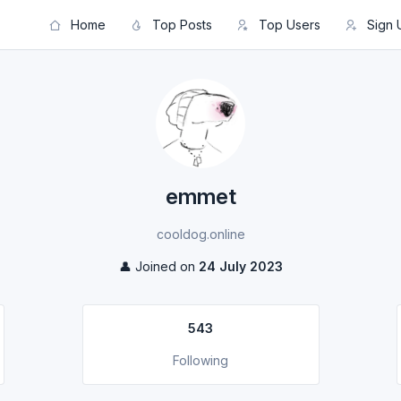
Home
Top Posts
Top Users
Sign 
emmet
cooldog.online
👤 Joined on
24 July 2023
543
Following