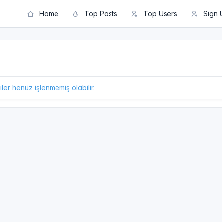
Home
Top Posts
Top Users
Sign 
er henüz işlenmemiş olabilir.